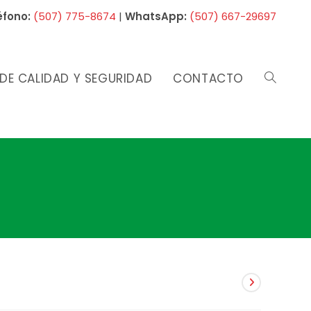
éfono:
(507) 775-8674
|
WhatsApp:
(507) 667-29697
 DE CALIDAD Y SEGURIDAD
CONTACTO
ALTERNAR
BÚSQUED
DE