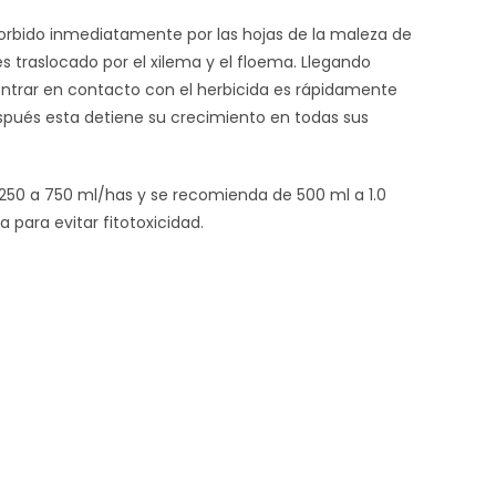
bsorbido inmediatamente por las hojas de la maleza de
LA
es traslocado por el xilema y el floema. Llegando
l entrar en contacto con el herbicida es rápidamente
espués esta detiene su crecimiento en todas sus
 de 250 a 750 ml/has y se recomienda de 500 ml a 1.0
WEB
 para evitar fitotoxicidad.