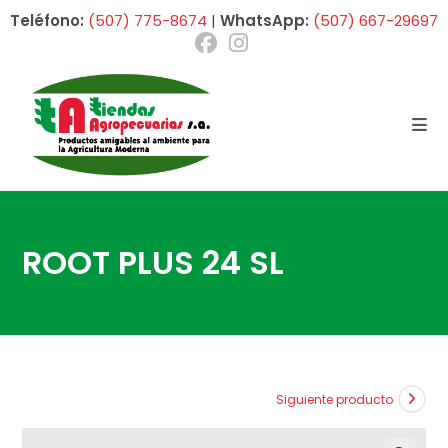
Ir
Teléfono:
(507) 775-8674
|
WhatsApp:
(507) 667-29697
al
contenido
ROOT PLUS 24 SL
Siguiente producto